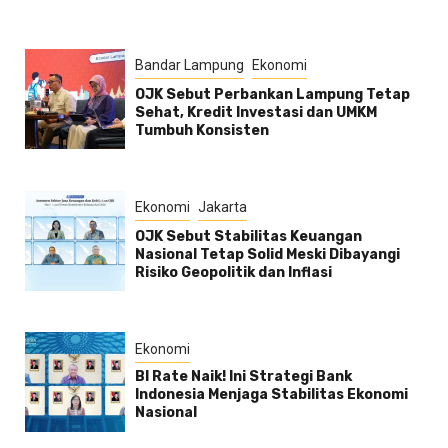
Bandar Lampung
Ekonomi
OJK Sebut Perbankan Lampung Tetap
Sehat, Kredit Investasi dan UMKM
Tumbuh Konsisten
Ekonomi
Jakarta
OJK Sebut Stabilitas Keuangan
Nasional Tetap Solid Meski Dibayangi
Risiko Geopolitik dan Inflasi
Ekonomi
BI Rate Naik! Ini Strategi Bank
Indonesia Menjaga Stabilitas Ekonomi
Nasional