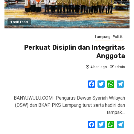
1 min read
Lampung
Politik
Perkuat Disiplin dan Integritas
Anggota
4 hari ago
admin
Facebook
Twitter
WhatsAp
Tele
BANYUWULU.COM- Pengurus Dewan Syariah Wilayah
(DSW) dan BKAP PKS Lampung turut serta hadiri dan
tampak…
Facebook
Twitter
WhatsAp
Tele