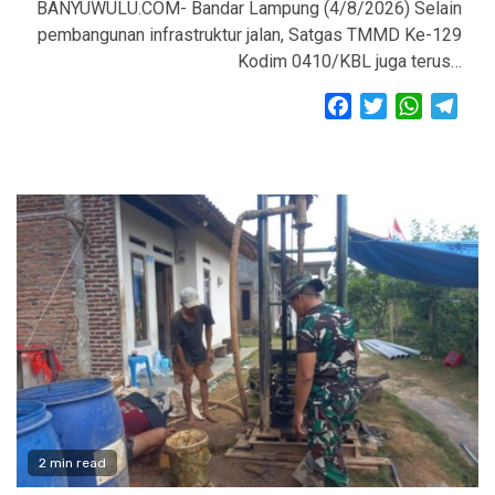
BANYUWULU.COM- Bandar Lampung (4/8/2026) Selain
pembangunan infrastruktur jalan, Satgas TMMD Ke-129
Kodim 0410/KBL juga terus…
Facebook
Twitter
WhatsAp
Tele
2 min read