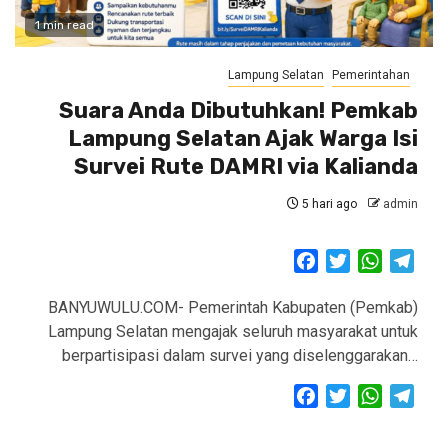
1 min read
Lampung Selatan
Pemerintahan
Suara Anda Dibutuhkan! Pemkab
Lampung Selatan Ajak Warga Isi
Survei Rute DAMRI via Kalianda
5 hari ago
admin
Facebook
Twitter
WhatsAp
Tele
BANYUWULU.COM- Pemerintah Kabupaten (Pemkab)
Lampung Selatan mengajak seluruh masyarakat untuk
berpartisipasi dalam survei yang diselenggarakan…
Facebook
Twitter
WhatsAp
Tele