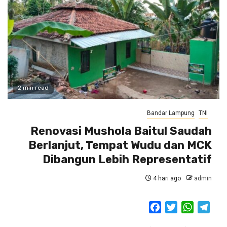
2 min read
Bandar Lampung
TNI
Renovasi Mushola Baitul Saudah
Berlanjut, Tempat Wudu dan MCK
Dibangun Lebih Representatif
4 hari ago
admin
Facebook
Twitter
WhatsAp
Tele