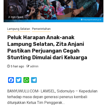
2 min read
Lampung Selatan
Pemerintahan
Peluk Harapan Anak-anak
Lampung Selatan, Zita Anjani
Pastikan Perjuangan Cegah
Stunting Dimulai dari Keluarga
5 hari ago
admin
Facebook
Twitter
WhatsApp
Telegram
BANYUWULU.COM- LAMSEL, Sidomulyo – Kepedulian
terhadap masa depan generasi penerus kembali
ditunjukkan Ketua Tim Penggerak…