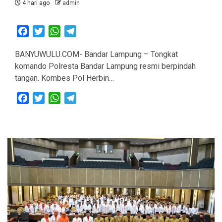
4 hari ago
admin
Facebook
Twitter
WhatsApp
Telegram
BANYUWULU.COM- Bandar Lampung – Tongkat
komando Polresta Bandar Lampung resmi berpindah
tangan. Kombes Pol Herbin…
Facebook
Twitter
WhatsApp
Telegram