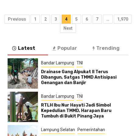
Paginasi
Previous
1
2
3
4
5
6
7
…
1,970
pos
Next
Latest
Popular
Trending
Bandar Lampung
TNI
Drainase Gang Alpukat II Terus
Dibangun, Satgas TMMD Antisipasi
Genangan dan Banjir
Bandar Lampung
TNI
RTLH Ibu Nur Hayati Jadi Simbol
Kepedulian TMMD, Harapan Baru
Tumbuh di Bukit Pinang Jaya
Lampung Selatan
Pemerintahan