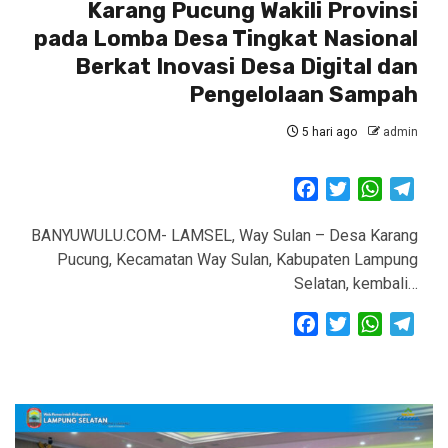
Karang Pucung Wakili Provinsi
pada Lomba Desa Tingkat Nasional
Berkat Inovasi Desa Digital dan
Pengelolaan Sampah
5 hari ago
admin
Facebook
Twitter
WhatsAp
Tele
BANYUWULU.COM- LAMSEL, Way Sulan – Desa Karang
Pucung, Kecamatan Way Sulan, Kabupaten Lampung
Selatan, kembali…
Facebook
Twitter
WhatsAp
Tele