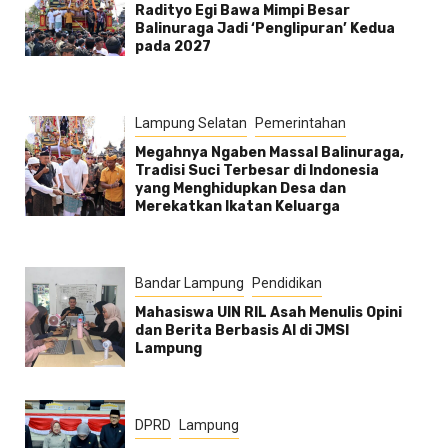
Radityo Egi Bawa Mimpi Besar
Balinuraga Jadi ‘Penglipuran’ Kedua
pada 2027
Lampung Selatan
Pemerintahan
Megahnya Ngaben Massal Balinuraga,
Tradisi Suci Terbesar di Indonesia
yang Menghidupkan Desa dan
Merekatkan Ikatan Keluarga
Bandar Lampung
Pendidikan
Mahasiswa UIN RIL Asah Menulis Opini
dan Berita Berbasis AI di JMSI
Lampung
DPRD
Lampung