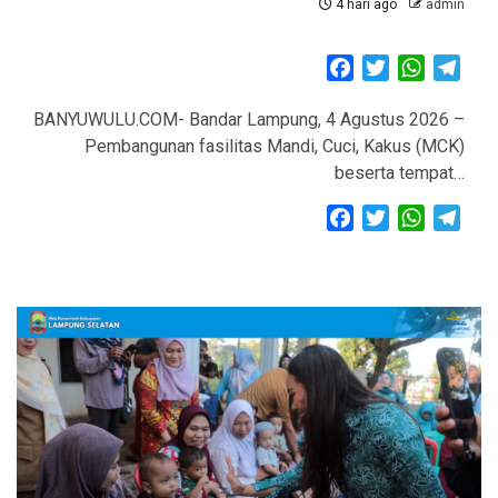
4 hari ago
admin
Facebook
Twitter
WhatsAp
Tele
BANYUWULU.COM- Bandar Lampung, 4 Agustus 2026 –
Pembangunan fasilitas Mandi, Cuci, Kakus (MCK)
beserta tempat…
Facebook
Twitter
WhatsAp
Tele