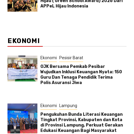
Hijau ( Green School Award) 2026 Dari
APPeL Hijau Indonesia
EKONOMI
Ekonomi
Pesisir Barat
OJK Bersama Pemkab Pesibar
Wujudkan Inklusi Keuangan Nyata: 150
Guru Dan Tenaga Pendidik Terima
Polis Asuransi Jiwa
Ekonomi
Lampung
Pengukuhan Bunda Literasi Keuangan
Tingkat Provinsi, Kabupaten dan Kota
di Provinsi Lampung, Perkuat Gerakan
Edukasi Keuangan Bagi Masyarakat