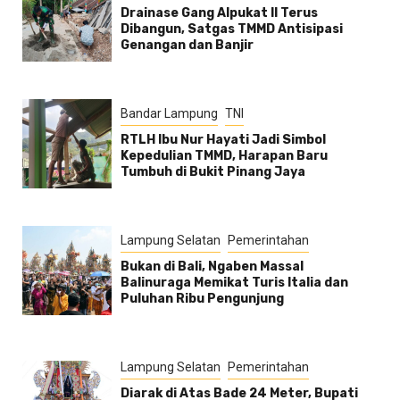
Drainase Gang Alpukat II Terus
Dibangun, Satgas TMMD Antisipasi
Genangan dan Banjir
Bandar Lampung
TNI
RTLH Ibu Nur Hayati Jadi Simbol
Kepedulian TMMD, Harapan Baru
Tumbuh di Bukit Pinang Jaya
Lampung Selatan
Pemerintahan
Bukan di Bali, Ngaben Massal
Balinuraga Memikat Turis Italia dan
Puluhan Ribu Pengunjung
Lampung Selatan
Pemerintahan
Diarak di Atas Bade 24 Meter, Bupati