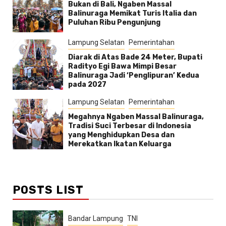
Bukan di Bali, Ngaben Massal
Balinuraga Memikat Turis Italia dan
Puluhan Ribu Pengunjung
Lampung Selatan
Pemerintahan
Diarak di Atas Bade 24 Meter, Bupati
Radityo Egi Bawa Mimpi Besar
Balinuraga Jadi ‘Penglipuran’ Kedua
pada 2027
Lampung Selatan
Pemerintahan
Megahnya Ngaben Massal Balinuraga,
Tradisi Suci Terbesar di Indonesia
yang Menghidupkan Desa dan
Merekatkan Ikatan Keluarga
POSTS LIST
Bandar Lampung
TNI