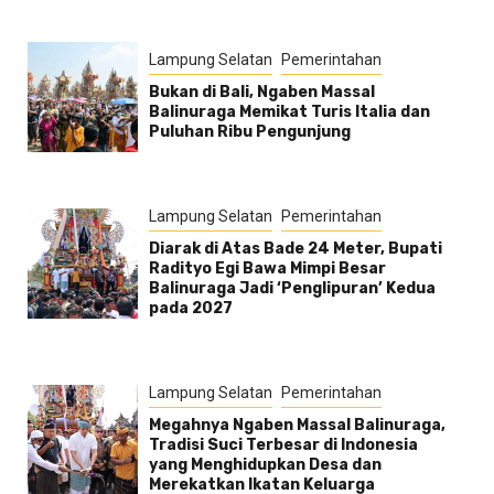
Lampung Selatan
Pemerintahan
Bukan di Bali, Ngaben Massal
Balinuraga Memikat Turis Italia dan
Puluhan Ribu Pengunjung
Lampung Selatan
Pemerintahan
Diarak di Atas Bade 24 Meter, Bupati
Radityo Egi Bawa Mimpi Besar
Balinuraga Jadi ‘Penglipuran’ Kedua
pada 2027
Lampung Selatan
Pemerintahan
Megahnya Ngaben Massal Balinuraga,
Tradisi Suci Terbesar di Indonesia
yang Menghidupkan Desa dan
Merekatkan Ikatan Keluarga