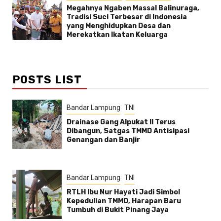
Megahnya Ngaben Massal Balinuraga,
Tradisi Suci Terbesar di Indonesia
yang Menghidupkan Desa dan
Merekatkan Ikatan Keluarga
POSTS LIST
Bandar Lampung
TNI
Drainase Gang Alpukat II Terus
Dibangun, Satgas TMMD Antisipasi
Genangan dan Banjir
Bandar Lampung
TNI
RTLH Ibu Nur Hayati Jadi Simbol
Kepedulian TMMD, Harapan Baru
Tumbuh di Bukit Pinang Jaya