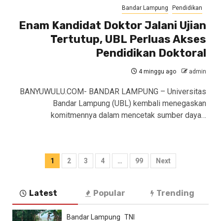
Bandar Lampung
Pendidikan
Enam Kandidat Doktor Jalani Ujian
Tertutup, UBL Perluas Akses
Pendidikan Doktoral
4 minggu ago
admin
BANYUWULU.COM- BANDAR LAMPUNG – Universitas
Bandar Lampung (UBL) kembali menegaskan
komitmennya dalam mencetak sumber daya…
Paginasi
1
2
3
4
…
99
Next
pos
Latest
Popular
Trending
Bandar Lampung
TNI