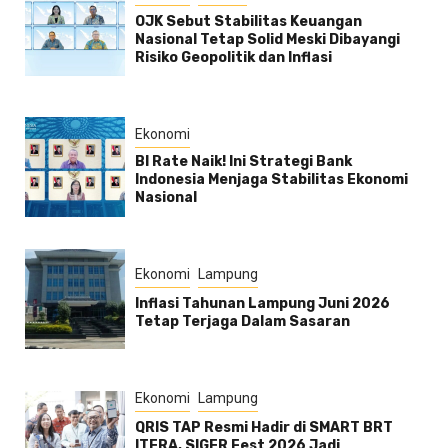
OJK Sebut Stabilitas Keuangan
Nasional Tetap Solid Meski Dibayangi
Risiko Geopolitik dan Inflasi
Ekonomi
BI Rate Naik! Ini Strategi Bank
Indonesia Menjaga Stabilitas Ekonomi
Nasional
Ekonomi
Lampung
Inflasi Tahunan Lampung Juni 2026
Tetap Terjaga Dalam Sasaran
Ekonomi
Lampung
QRIS TAP Resmi Hadir di SMART BRT
ITERA, SIGER Fest 2026 Jadi