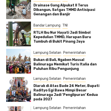
Drainase Gang Alpukat II Terus
Dibangun, Satgas TMMD Antisipasi
Genangan dan Banjir
Bandar Lampung
TNI
RTLH Ibu Nur Hayati Jadi Simbol
Kepedulian TMMD, Harapan Baru
Tumbuh di Bukit Pinang Jaya
Lampung Selatan
Pemerintahan
Bukan di Bali, Ngaben Massal
Balinuraga Memikat Turis Italia dan
Puluhan Ribu Pengunjung
Lampung Selatan
Pemerintahan
Diarak di Atas Bade 24 Meter, Bupati
Radityo Egi Bawa Mimpi Besar
Balinuraga Jadi ‘Penglipuran’ Kedua
pada 2027
Lampung Selatan
Pemerintahan