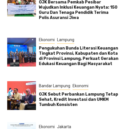
OJK Bersama Pemkab Pesibar
Wujudkan Inklusi Keuangan Nyata: 150
Guru Dan Tenaga Pendidik Terima
Polis Asuransi Jiwa
Ekonomi
Lampung
Pengukuhan Bunda Literasi Keuangan
Tingkat Provinsi, Kabupaten dan Kota
di Provinsi Lampung, Perkuat Gerakan
Edukasi Keuangan Bagi Masyarakat
Bandar Lampung
Ekonomi
OJK Sebut Perbankan Lampung Tetap
Sehat, Kredit Investasi dan UMKM
Tumbuh Konsisten
Ekonomi
Jakarta