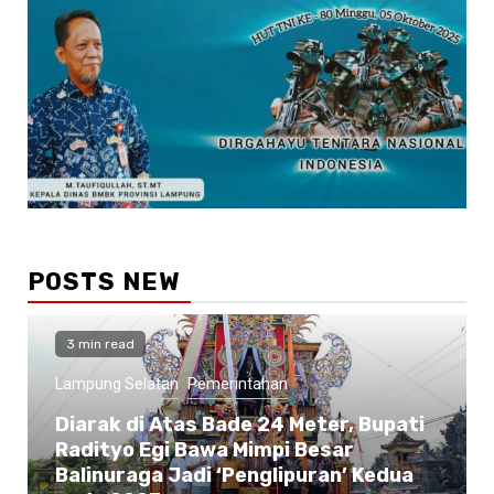
POSTS NEW
3 min read
Lampung Selatan
Pemerintahan
Diarak di Atas Bade 24 Meter, Bupati
Radityo Egi Bawa Mimpi Besar
Balinuraga Jadi ‘Penglipuran’ Kedua