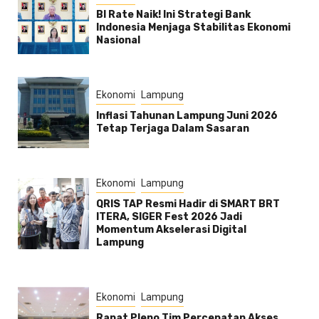
BI Rate Naik! Ini Strategi Bank
Indonesia Menjaga Stabilitas Ekonomi
Nasional
Ekonomi
Lampung
Inflasi Tahunan Lampung Juni 2026
Tetap Terjaga Dalam Sasaran
Ekonomi
Lampung
QRIS TAP Resmi Hadir di SMART BRT
ITERA, SIGER Fest 2026 Jadi
Momentum Akselerasi Digital
Lampung
Ekonomi
Lampung
Rapat Pleno Tim Percepatan Akses