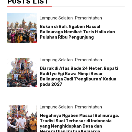
POSTS LIST
Lampung Selatan
Pemerintahan
Bukan di Bali, Ngaben Massal
Balinuraga Memikat Turis Italia dan
Puluhan Ribu Pengunjung
Lampung Selatan
Pemerintahan
Diarak di Atas Bade 24 Meter, Bupati
Radityo Egi Bawa Mimpi Besar
Balinuraga Jadi ‘Penglipuran’ Kedua
pada 2027
Lampung Selatan
Pemerintahan
Megahnya Ngaben Massal Balinuraga,
Tradisi Suci Terbesar di Indonesia
yang Menghidupkan Desa dan
Merekatkan Ikatan Keluarga