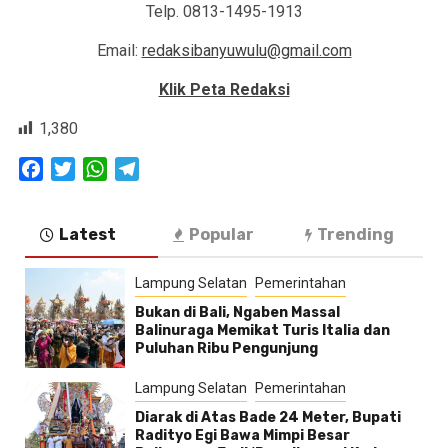
Telp. 0813-1495-1913
Email:
redaksibanyuwulu@gmail.com
Klik Peta Redaksi
1,380
Facebook
Twitter
WhatsApp
Telegram
Latest
Popular
Trending
Lampung Selatan
Pemerintahan
Bukan di Bali, Ngaben Massal
Balinuraga Memikat Turis Italia dan
Puluhan Ribu Pengunjung
Lampung Selatan
Pemerintahan
Diarak di Atas Bade 24 Meter, Bupati
Radityo Egi Bawa Mimpi Besar