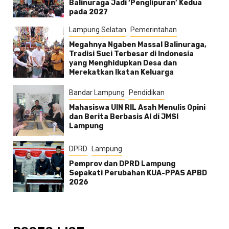
Balinuraga Jadi ‘Penglipuran’ Kedua
pada 2027
Lampung Selatan
Pemerintahan
Megahnya Ngaben Massal Balinuraga,
Tradisi Suci Terbesar di Indonesia
yang Menghidupkan Desa dan
Merekatkan Ikatan Keluarga
Bandar Lampung
Pendidikan
Mahasiswa UIN RIL Asah Menulis Opini
dan Berita Berbasis AI di JMSI
Lampung
DPRD
Lampung
Pemprov dan DPRD Lampung
Sepakati Perubahan KUA-PPAS APBD
2026