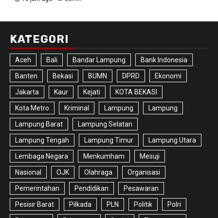
KATEGORI
Aceh
Bali
Bandar Lampung
Bank Indonesia
Banten
Bekasi
BUMN
DPRD
Ekonomi
Jakarta
Kaur
Kejati
KOTA BEKASI
Kota Metro
Kriminal
Lampung
Lampung
Lampung Barat
Lampung Selatan
Lampung Tengah
Lampung Timur
Lampung Utara
Lembaga Negara
Menkumham
Mesuji
Nasional
OJK
Olahraga
Organisasi
Pemerintahan
Pendidikan
Pesawaran
Pesisir Barat
Pilkada
PLN
Politik
Polri