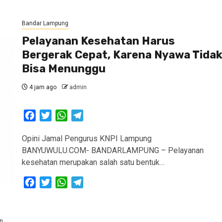
Bandar Lampung
Pelayanan Kesehatan Harus
Bergerak Cepat, Karena Nyawa Tida
Bisa Menunggu
4 jam ago
admin
Facebook
Twitter
WhatsApp
Telegram
Opini Jamal Pengurus KNPI Lampung
BANYUWULU.COM- BANDARLAMPUNG – Pelayanan
kesehatan merupakan salah satu bentuk…
Facebook
Twitter
WhatsApp
Telegram
n