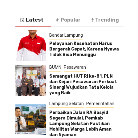
Latest
Popular
Trending
k
Bandar Lampung
Pelayanan Kesehatan Harus
Bergerak Cepat, Karena Nyawa
Tidak Bisa Menunggu
BUMN
Pesawaran
Semangat HUT RI ke-81, PLN
dan Kejari Pesawaran Perkuat
Sinergi Wujudkan Tata Kelola
yang Baik
Lampung Selatan
Pemerintahan
Perbaikan Jalan RA Basyid
Segera Dimulai, Pemkab
Lampung Selatan Pastikan
Mobilitas Warga Lebih Aman
dan Nyaman