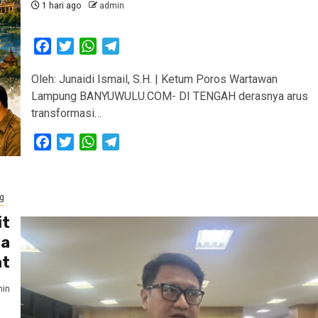
1 hari ago
admin
Facebook
Twitter
WhatsApp
Telegram
Oleh: Junaidi Ismail, S.H. | Ketum Poros Wartawan
Lampung BANYUWULU.COM- DI TENGAH derasnya arus
transformasi…
Facebook
Twitter
WhatsApp
Telegram
g
it
ta
at
in