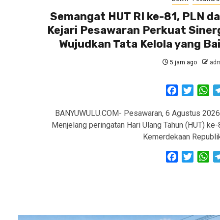
Semangat HUT RI ke-81, PLN d
Kejari Pesawaran Perkuat Siner
Wujudkan Tata Kelola yang Ba
5 jam ago
adm
Facebook
Twitter
Wh
BANYUWULU.COM- Pesawaran, 6 Agustus 2026
Menjelang peringatan Hari Ulang Tahun (HUT) ke-
Kemerdekaan Republi
Facebook
Twitter
Wh