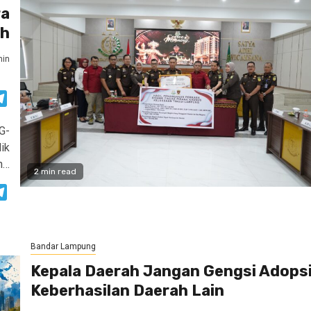
ra
ah
in
atsApp
Telegram
G-
ik
n…
2 min read
atsApp
Telegram
Bandar Lampung
Kepala Daerah Jangan Gengsi Adops
Keberhasilan Daerah Lain