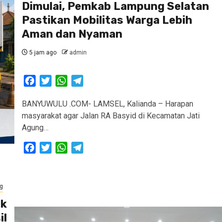
Dimulai, Pemkab Lampung Selatan
Pastikan Mobilitas Warga Lebih
Aman dan Nyaman
5 jam ago
admin
Facebook
Twitter
WhatsApp
Telegram
BANYUWULU .COM- LAMSEL, Kalianda – Harapan
masyarakat agar Jalan RA Basyid di Kecamatan Jati
Agung…
Facebook
Twitter
WhatsApp
Telegram
g
ik
il