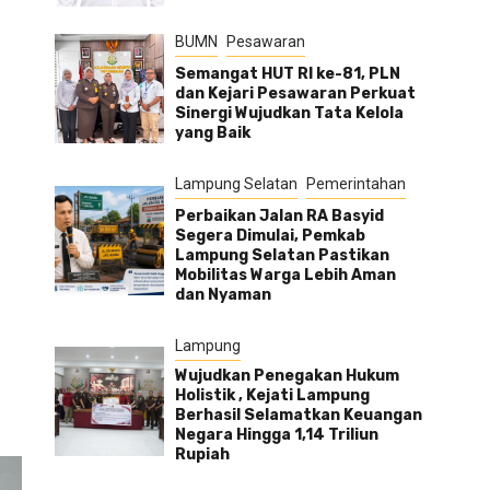
BUMN
Pesawaran
Semangat HUT RI ke-81, PLN
dan Kejari Pesawaran Perkuat
Sinergi Wujudkan Tata Kelola
yang Baik
Lampung Selatan
Pemerintahan
Perbaikan Jalan RA Basyid
Segera Dimulai, Pemkab
Lampung Selatan Pastikan
Mobilitas Warga Lebih Aman
dan Nyaman
Lampung
Wujudkan Penegakan Hukum
Holistik , Kejati Lampung
Berhasil Selamatkan Keuangan
Negara Hingga 1,14 Triliun
Rupiah