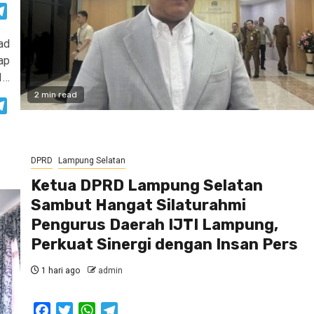
atsApp
Telegram
ad
ap
1…
2 min read
atsApp
Telegram
DPRD
Lampung Selatan
Ketua DPRD Lampung Selatan
Sambut Hangat Silaturahmi
Pengurus Daerah IJTI Lampung,
Perkuat Sinergi dengan Insan Pers
1 hari ago
admin
Facebook
Twitter
WhatsApp
Telegram