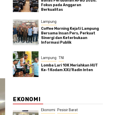
Bahas Perubahan APBD 2026,
Fokus pada Anggaran
Berkualitas
Lampung
Coffee Morning Kejati Lampung
Bersama Insan Pers, Perkuat
Sinergi dan Keterbukaan
Informasi Publik
Lampung
TNI
Lomba Lari 10K Meriahkan HUT
Ke-1 Kodam XXI/Radin Inten
EKONOMI
Ekonomi
Pesisir Barat