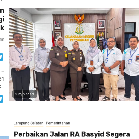
an
gi
ik
in
atsApp
Telegram
 –
81
k…
2 min read
atsApp
Telegram
Lampung Selatan
Pemerintahan
Perbaikan Jalan RA Basyid Segera