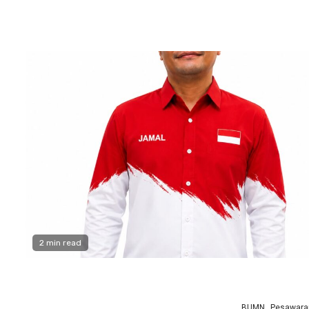
2 min read
BUMN
Pesawara