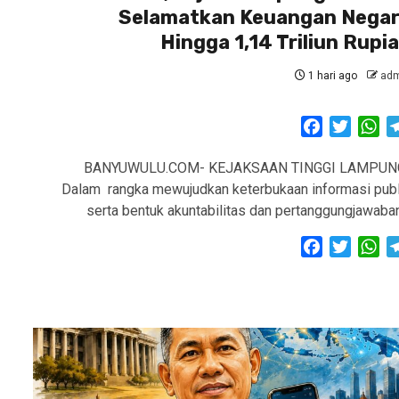
Selamatkan Keuangan Nega
Hingga 1,14 Triliun Rupi
1 hari ago
adm
Facebook
Twitter
Wh
BANYUWULU.COM- KEJAKSAAN TINGGI LAMPUN
Dalam rangka mewujudkan keterbukaan informasi publ
serta bentuk akuntabilitas dan pertanggungjawaba
Facebook
Twitter
Wh