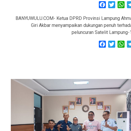
Facebook
Twitter
Wh
BANYUWULU.COM- Ketua DPRD Provinsi Lampung Ahm
Giri Akbar menyampaikan dukungan penuh terhad
peluncuran Satelit Lampung-
Facebook
Twitter
Wh