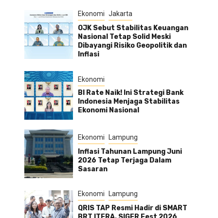
Ekonomi
Jakarta
OJK Sebut Stabilitas Keuangan
Nasional Tetap Solid Meski
Dibayangi Risiko Geopolitik dan
Inflasi
Ekonomi
BI Rate Naik! Ini Strategi Bank
Indonesia Menjaga Stabilitas
Ekonomi Nasional
Ekonomi
Lampung
Inflasi Tahunan Lampung Juni
2026 Tetap Terjaga Dalam
Sasaran
Ekonomi
Lampung
QRIS TAP Resmi Hadir di SMART
BRT ITERA, SIGER Fest 2026