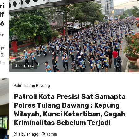
ri
lf
26
in
ga
0.
i…
2 min read
Polri
Tulang Bawang
Patroli Kota Presisi Sat Samapta
Polres Tulang Bawang : Kepung
Wilayah, Kunci Ketertiban, Cegah
Kriminalitas Sebelum Terjadi
1 bulan ago
admin