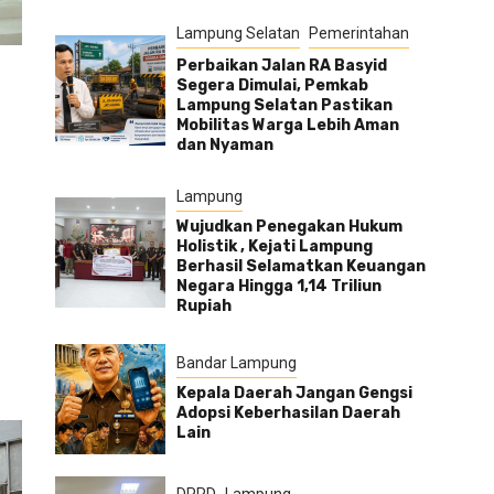
Lampung Selatan
Pemerintahan
Perbaikan Jalan RA Basyid
Segera Dimulai, Pemkab
Lampung Selatan Pastikan
Mobilitas Warga Lebih Aman
dan Nyaman
Lampung
Wujudkan Penegakan Hukum
Holistik , Kejati Lampung
Berhasil Selamatkan Keuangan
Negara Hingga 1,14 Triliun
Rupiah
Bandar Lampung
Kepala Daerah Jangan Gengsi
Adopsi Keberhasilan Daerah
Lain