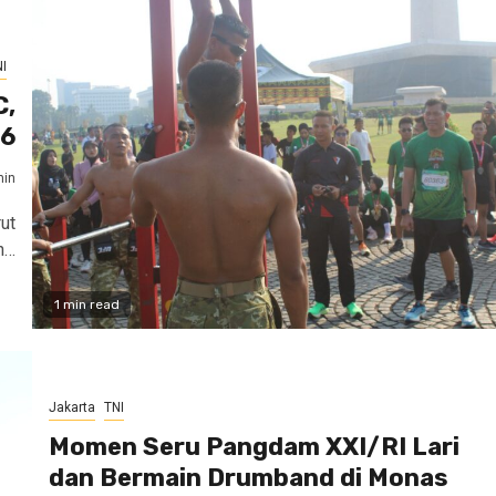
I
C,
26
in
ut
n…
1 min read
Jakarta
TNI
Momen Seru Pangdam XXI/RI Lari
dan Bermain Drumband di Monas