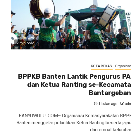
2 min read
KOTA BEKASI
Organisas
BPPKB Banten Lantik Pengurus P
dan Ketua Ranting se-Kecamat
Bantargeba
1 bulan ago
adm
BANYUWULU .COM– Organisasi Kemasyarakatan BPP
Banten menggelar pelantikan Ketua Ranting beserta jajar
dari empat keluraha