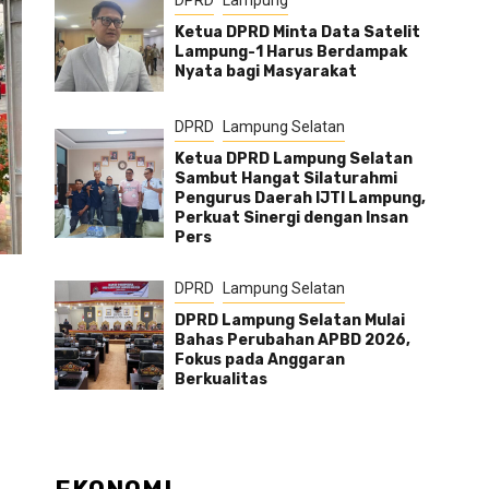
DPRD
Lampung
Ketua DPRD Minta Data Satelit
Lampung-1 Harus Berdampak
Nyata bagi Masyarakat
DPRD
Lampung Selatan
Ketua DPRD Lampung Selatan
Sambut Hangat Silaturahmi
Pengurus Daerah IJTI Lampung,
Perkuat Sinergi dengan Insan
Pers
DPRD
Lampung Selatan
DPRD Lampung Selatan Mulai
Bahas Perubahan APBD 2026,
Fokus pada Anggaran
Berkualitas