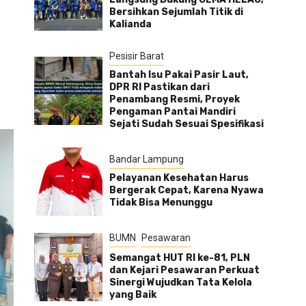
Bersihkan Sejumlah Titik di
Kalianda
Pesisir Barat
Bantah Isu Pakai Pasir Laut,
DPR RI Pastikan dari
Penambang Resmi, Proyek
Pengaman Pantai Mandiri
Sejati Sudah Sesuai Spesifikasi
Bandar Lampung
Pelayanan Kesehatan Harus
Bergerak Cepat, Karena Nyawa
Tidak Bisa Menunggu
BUMN
Pesawaran
Semangat HUT RI ke-81, PLN
dan Kejari Pesawaran Perkuat
Sinergi Wujudkan Tata Kelola
yang Baik