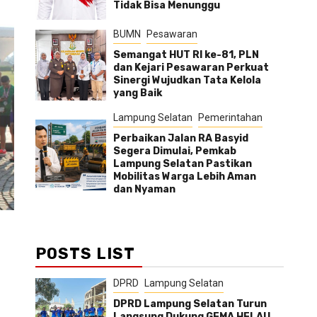
Tidak Bisa Menunggu
BUMN
Pesawaran
Semangat HUT RI ke-81, PLN
dan Kejari Pesawaran Perkuat
Sinergi Wujudkan Tata Kelola
yang Baik
Lampung Selatan
Pemerintahan
Perbaikan Jalan RA Basyid
Segera Dimulai, Pemkab
Lampung Selatan Pastikan
Mobilitas Warga Lebih Aman
dan Nyaman
POSTS LIST
DPRD
Lampung Selatan
DPRD Lampung Selatan Turun
Langsung Dukung GEMA HELAU,