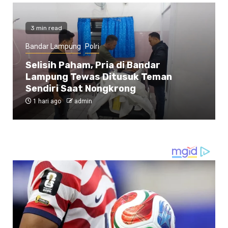
3 min read
Bandar Lampung
Polri
Selisih Paham, Pria di Bandar
Lampung Tewas Ditusuk Teman
Sendiri Saat Nongkrong
1 hari ago
admin