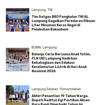
Lampung
TNI
Tim Satgas BKO Pangkalan TNI AL
Lampung Gagalkan Peredaran Ribuan
Liter Minuman Keras Ilegal di
Pelabuhan Bakauheni
BUMN
Lampung
Belanja Ceria Bersama Anak Yatim,
PLN UID Lampung Hadirkan
Kebahagiaan dan Edukasi
Keselamatan Listrik di Hari Anak
Nasional 2026
Lampung Selatan
Pemerintahan
Akhiri Penantian 19 Tahun Warga,
Bupati Radityo Egi Pastikan Akses
Baru Ranji Diperbaiki Tahun Ini