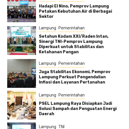
Hadapi El Nino, Pemprov Lampung
Petakan Kebutuhan Air di Berbagai
Sektor
Lampung
Pemerintahan
Setahun Kodam XXI/Raden Intan,
Sinergi TNI-Pemprov Lampung
Diperkuat untuk Stabilitas dan
Ketahanan Pangan
Lampung
Pemerintahan
Jaga Stabilitas Ekonomi, Pemprov
Lampung Perkuat Pengendalian
Inflasi dan Layanan Pertanahan
Lampung
Pemerintahan
PSEL Lampung Raya Disiapkan Jadi
Solusi Sampah dan Penguatan Energi
Daerah
Lampung
TNI