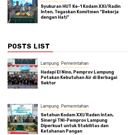
Syukuran HUT Ke-1 Kodam XXI/Radin
Inten, Tegaskan Komitmen “Bekerja
dengan Hati”
POSTS LIST
Lampung
Pemerintahan
Hadapi El Nino, Pemprov Lampung
Petakan Kebutuhan Air di Berbagai
Sektor
Lampung
Pemerintahan
Setahun Kodam XXI/Raden Intan,
Sinergi TNI-Pemprov Lampung
Diperkuat untuk Stabilitas dan
Ketahanan Pangan