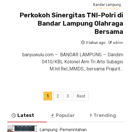
Bandar Lampung
Perkokoh Sinergitas TNI-Polri di
Bandar Lampung Olahraga
Bersama
3 tahun ago
admin
banyuwulu.com – BANDAR LAMPUNG — Dandim
0410/KBL Kolonel Arm Tri Arto Subagio
M.Int.Rel.,MMDS., bersama Prajurit…
Paginasi
1
2
3
Next
pos
Latest
Popular
Trending
Lampung
Pemerintahan