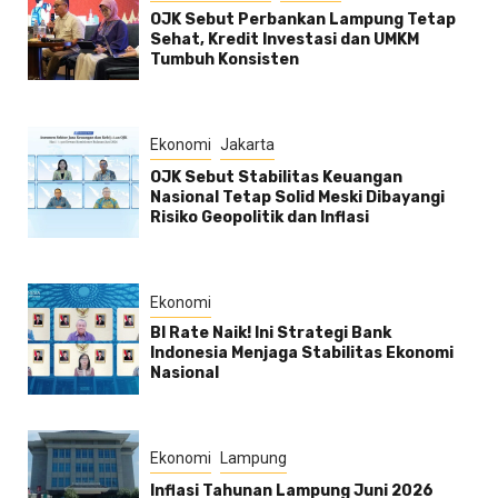
OJK Sebut Perbankan Lampung Tetap
Sehat, Kredit Investasi dan UMKM
Tumbuh Konsisten
Ekonomi
Jakarta
OJK Sebut Stabilitas Keuangan
Nasional Tetap Solid Meski Dibayangi
Risiko Geopolitik dan Inflasi
Ekonomi
BI Rate Naik! Ini Strategi Bank
Indonesia Menjaga Stabilitas Ekonomi
Nasional
Ekonomi
Lampung
Inflasi Tahunan Lampung Juni 2026