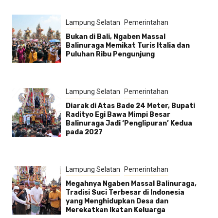
Lampung Selatan
Pemerintahan
Bukan di Bali, Ngaben Massal
Balinuraga Memikat Turis Italia dan
Puluhan Ribu Pengunjung
Lampung Selatan
Pemerintahan
Diarak di Atas Bade 24 Meter, Bupati
Radityo Egi Bawa Mimpi Besar
Balinuraga Jadi ‘Penglipuran’ Kedua
pada 2027
Lampung Selatan
Pemerintahan
Megahnya Ngaben Massal Balinuraga,
Tradisi Suci Terbesar di Indonesia
yang Menghidupkan Desa dan
Merekatkan Ikatan Keluarga