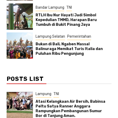
Bandar Lampung
TNI
RTLH Ibu Nur Hayati Jadi Simbol
Kepedulian TMMD, Harapan Baru
Tumbuh di Bukit Pinang Jaya
Lampung Selatan
Pemerintahan
Bukan di Bali, Ngaben Massal
Balinuraga Memikat Turis Italia dan
Puluhan Ribu Pengunjung
POSTS LIST
Lampung
TNI
Atasi Kelangkaan Air Bersih, Babinsa
Peltu Satya Ranner Anggara
Rampungkan Pembangunan Sumur
Bor di Tanjung Aman.