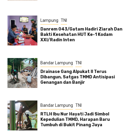
Lampung
TNI
Danrem 043/Gatam Hadiri Ziarah Dan
Bakti Kesehatan HUT Ke-1 Kodam
XXI/Radin Inten
Bandar Lampung
TNI
Drainase Gang Alpukat II Terus
Dibangun, Satgas TMMD Antisipasi
Genangan dan Banjir
Bandar Lampung
TNI
RTLH Ibu Nur Hayati Jadi Simbol
Kepedulian TMMD, Harapan Baru
Tumbuh di Bukit Pinang Jaya