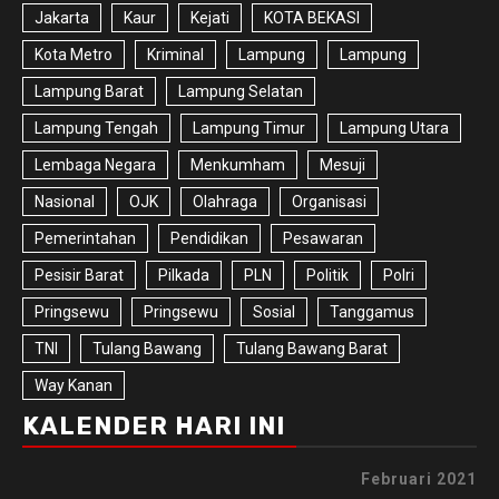
Jakarta
Kaur
Kejati
KOTA BEKASI
Kota Metro
Kriminal
Lampung
Lampung
Lampung Barat
Lampung Selatan
Lampung Tengah
Lampung Timur
Lampung Utara
Lembaga Negara
Menkumham
Mesuji
Nasional
OJK
Olahraga
Organisasi
Pemerintahan
Pendidikan
Pesawaran
Pesisir Barat
Pilkada
PLN
Politik
Polri
Pringsewu
Pringsewu
Sosial
Tanggamus
TNI
Tulang Bawang
Tulang Bawang Barat
Way Kanan
KALENDER HARI INI
Februari 2021