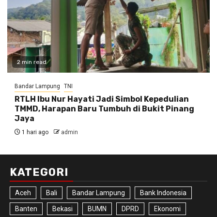
2 min read
Bandar Lampung
TNI
RTLH Ibu Nur Hayati Jadi Simbol Kepedulian
TMMD, Harapan Baru Tumbuh di Bukit Pinang
Jaya
1 hari ago
admin
KATEGORI
Aceh
Bali
Bandar Lampung
Bank Indonesia
Banten
Bekasi
BUMN
DPRD
Ekonomi