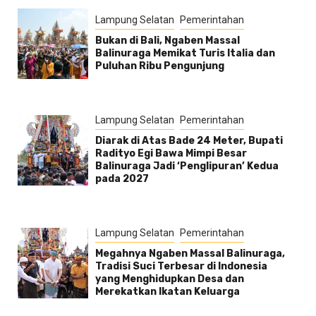
Lampung Selatan
Pemerintahan
Bukan di Bali, Ngaben Massal
Balinuraga Memikat Turis Italia dan
Puluhan Ribu Pengunjung
Lampung Selatan
Pemerintahan
Diarak di Atas Bade 24 Meter, Bupati
Radityo Egi Bawa Mimpi Besar
Balinuraga Jadi ‘Penglipuran’ Kedua
pada 2027
Lampung Selatan
Pemerintahan
Megahnya Ngaben Massal Balinuraga,
Tradisi Suci Terbesar di Indonesia
yang Menghidupkan Desa dan
Merekatkan Ikatan Keluarga