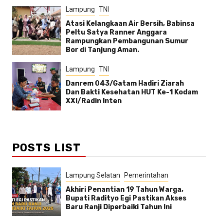
Lampung
TNI
Atasi Kelangkaan Air Bersih, Babinsa
Peltu Satya Ranner Anggara
Rampungkan Pembangunan Sumur
Bor di Tanjung Aman.
Lampung
TNI
Danrem 043/Gatam Hadiri Ziarah
Dan Bakti Kesehatan HUT Ke-1 Kodam
XXI/Radin Inten
POSTS LIST
Lampung Selatan
Pemerintahan
Akhiri Penantian 19 Tahun Warga,
Bupati Radityo Egi Pastikan Akses
Baru Ranji Diperbaiki Tahun Ini