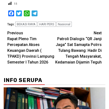
11
Facebook
Twitter
WhatsApp
Telegram
BEKASI RAYA
HARI PERS
Nasional
Tags:
Post
Previous
Next
Rapat Pleno Tim
Patroli Dialogis “QR Janji
navigation
Percepatan Akses
Jaga” Sat Samapta Polrrs
Keuangan Daerah (
Tulang Bawang: Hadir Di
TPAKD) Provinsi Lampung
Tengah Masyarakat,
Semester l Tahun 2026
Kedamaian Dijamin Teguh
INFO SERUPA