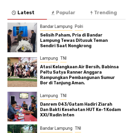
Latest
Popular
Trending
Bandar Lampung
Polri
Selisih Paham, Pria di Bandar
Lampung Tewas Ditusuk Teman
Sendiri Saat Nongkrong
Lampung
TNI
Atasi Kelangkaan Air Bersih, Babinsa
Peltu Satya Ranner Anggara
Rampungkan Pembangunan Sumur
Bor di Tanjung Aman.
Lampung
TNI
Danrem 043/Gatam Hadiri Ziarah
Dan Bakti Kesehatan HUT Ke-1 Kodam
XXI/Radin Inten
Bandar Lampung
TNI