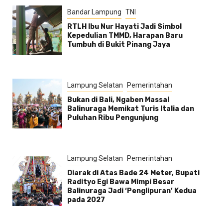
Bandar Lampung
TNI
RTLH Ibu Nur Hayati Jadi Simbol
Kepedulian TMMD, Harapan Baru
Tumbuh di Bukit Pinang Jaya
Lampung Selatan
Pemerintahan
Bukan di Bali, Ngaben Massal
Balinuraga Memikat Turis Italia dan
Puluhan Ribu Pengunjung
Lampung Selatan
Pemerintahan
Diarak di Atas Bade 24 Meter, Bupati
Radityo Egi Bawa Mimpi Besar
Balinuraga Jadi ‘Penglipuran’ Kedua
pada 2027