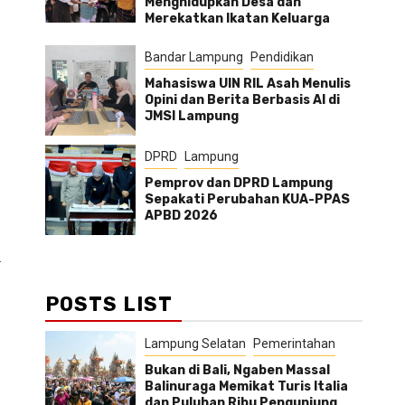
Menghidupkan Desa dan
Merekatkan Ikatan Keluarga
Bandar Lampung
Pendidikan
Mahasiswa UIN RIL Asah Menulis
Opini dan Berita Berbasis AI di
JMSI Lampung
DPRD
Lampung
Pemprov dan DPRD Lampung
Sepakati Perubahan KUA-PPAS
APBD 2026
.
POSTS LIST
Lampung Selatan
Pemerintahan
Bukan di Bali, Ngaben Massal
Balinuraga Memikat Turis Italia
dan Puluhan Ribu Pengunjung