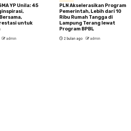
MA YP Unila: 45
PLN Akselerasikan Program
inspirasi,
Pemerintah, Lebih dari 10
Bersama,
Ribu Rumah Tangga di
restasi untuk
Lampung Terang lewat
n
Program BPBL
admin
2 bulan ago
admin