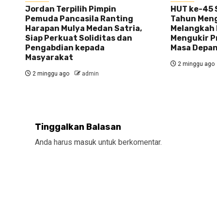
Jordan Terpilih Pimpin
HUT ke-45 S
Pemuda Pancasila Ranting
Tahun Meng
Harapan Mulya Medan Satria,
Melangkah 
Siap Perkuat Soliditas dan
Mengukir P
Pengabdian kepada
Masa Depa
Masyarakat
2 minggu ago
2 minggu ago
admin
Tinggalkan Balasan
Anda harus
masuk
untuk berkomentar.