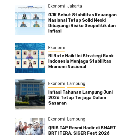
Ekonomi
Jakarta
OJK Sebut Stabilitas Keuangan
Nasional Tetap Solid Meski
Dibayangi Risiko Geopolitik dan
Inflasi
Ekonomi
BI Rate Naik! Ini Strategi Bank
Indonesia Menjaga Stabilitas
Ekonomi Nasional
Ekonomi
Lampung
Inflasi Tahunan Lampung Juni
2026 Tetap Terjaga Dalam
Sasaran
Ekonomi
Lampung
QRIS TAP Resmi Hadir di SMART
BRT ITERA, SIGER Fest 2026