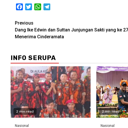
Facebook
Twitter
WhatsApp
Telegram
Post
Previous
Dang Ike Edwin dan Suttan Junjungan Sakti yang ke 2
navigation
Menerima Cinderamata
INFO SERUPA
2 min read
2 min read
Nasional
Nasional