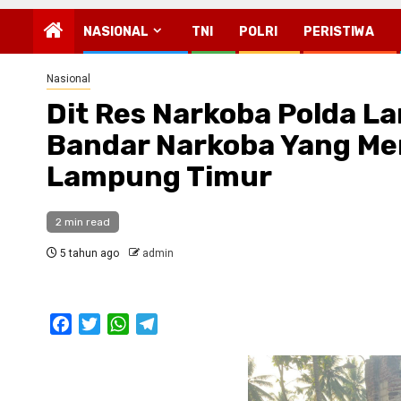
NASIONAL
TNI
POLRI
PERISTIWA
Nasional
Dit Res Narkoba Polda 
Bandar Narkoba Yang M
Lampung Timur
2 min read
5 tahun ago
admin
Facebook
Twitter
WhatsApp
Telegram