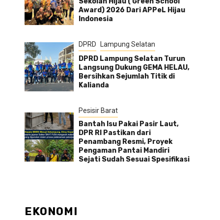
Sekolah Hijau ( Green School
Award) 2026 Dari APPeL Hijau
Indonesia
DPRD
Lampung Selatan
DPRD Lampung Selatan Turun
Langsung Dukung GEMA HELAU,
Bersihkan Sejumlah Titik di
Kalianda
Pesisir Barat
Bantah Isu Pakai Pasir Laut,
DPR RI Pastikan dari
Penambang Resmi, Proyek
Pengaman Pantai Mandiri
Sejati Sudah Sesuai Spesifikasi
EKONOMI