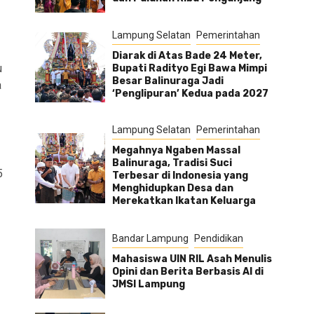
Lampung Selatan
Pemerintahan
Diarak di Atas Bade 24 Meter,
u
Bupati Radityo Egi Bawa Mimpi
Besar Balinuraga Jadi
a
‘Penglipuran’ Kedua pada 2027
Lampung Selatan
Pemerintahan
Megahnya Ngaben Massal
Balinuraga, Tradisi Suci
5
Terbesar di Indonesia yang
Menghidupkan Desa dan
Merekatkan Ikatan Keluarga
Bandar Lampung
Pendidikan
Mahasiswa UIN RIL Asah Menulis
Opini dan Berita Berbasis AI di
JMSI Lampung