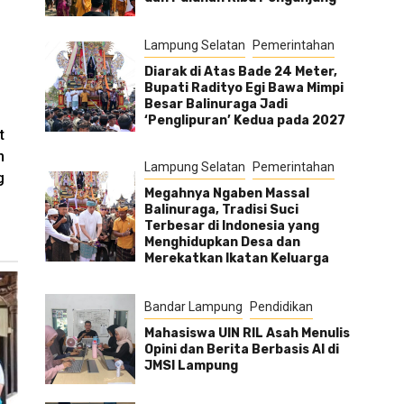
Lampung Selatan
Pemerintahan
Diarak di Atas Bade 24 Meter,
Bupati Radityo Egi Bawa Mimpi
Besar Balinuraga Jadi
‘Penglipuran’ Kedua pada 2027
t
n
Lampung Selatan
Pemerintahan
g
Megahnya Ngaben Massal
Balinuraga, Tradisi Suci
Terbesar di Indonesia yang
Menghidupkan Desa dan
Merekatkan Ikatan Keluarga
Bandar Lampung
Pendidikan
Mahasiswa UIN RIL Asah Menulis
Opini dan Berita Berbasis AI di
JMSI Lampung