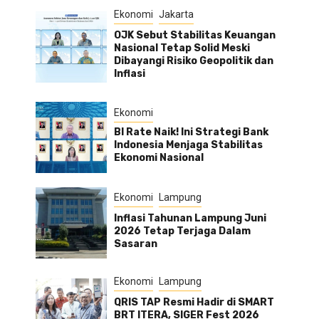
Ekonomi
Jakarta
OJK Sebut Stabilitas Keuangan
Nasional Tetap Solid Meski
Dibayangi Risiko Geopolitik dan
Inflasi
Ekonomi
BI Rate Naik! Ini Strategi Bank
Indonesia Menjaga Stabilitas
Ekonomi Nasional
Ekonomi
Lampung
Inflasi Tahunan Lampung Juni
2026 Tetap Terjaga Dalam
Sasaran
Ekonomi
Lampung
QRIS TAP Resmi Hadir di SMART
BRT ITERA, SIGER Fest 2026