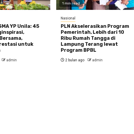
1 min read
Nasional
MA YP Unila: 45
PLN Akselerasikan Program
inspirasi,
Pemerintah, Lebih dari 10
Bersama,
Ribu Rumah Tangga di
restasi untuk
Lampung Terang lewat
n
Program BPBL
admin
2 bulan ago
admin