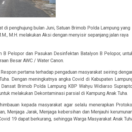
pat di penghujung bulan Juni, Satuan Brimob Polda Lampung yang
M.M., M.H. melakukan Aksi dengan menyisir sepanjang jalan raya
on B Pelopor dan Pasukan Desinfektan Batalyon B Pelopor, untu
aan Besar AWC / Water Canon.
ck Respon pertama terhadap pengaduan masyarakat seiring denga
Tuha. Dengan meningkatnya angka Covid di Kabupaten Lampun
u Dansat Brimob Polda Lampung KBP Wahyu Widiarso Suprapto
r untuk melakukan Dekontaminasi parsial di Kampung Anak Tuha.
an-himbauan kepada masyarakat agar selalu menerapkan Protoko
n, Menjaga Jarak, Menjaga kebersihan dan Menjauhi kerumunan
Covid 19 dapat berkurang, sehingga Warga Masyarakat Anak Tuh