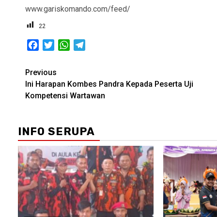
www.gariskomando.com/feed/
22
Facebook
Twitter
WhatsApp
Telegram
Post
Previous
Ini Harapan Kombes Pandra Kepada Peserta Uji
navigation
Kompetensi Wartawan
INFO SERUPA