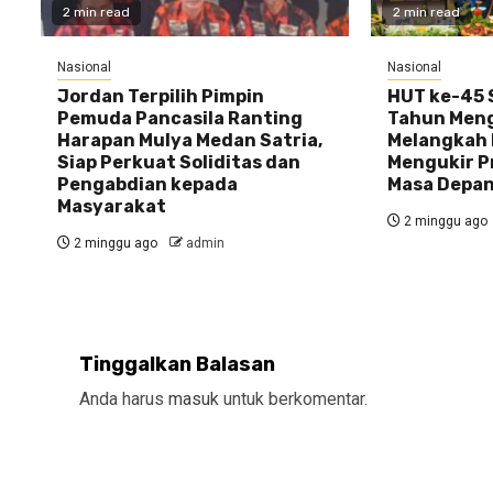
2 min read
2 min read
Nasional
Nasional
Jordan Terpilih Pimpin
HUT ke-45 S
Pemuda Pancasila Ranting
Tahun Meng
Harapan Mulya Medan Satria,
Melangkah 
Siap Perkuat Soliditas dan
Mengukir P
Pengabdian kepada
Masa Depa
Masyarakat
2 minggu ago
2 minggu ago
admin
Tinggalkan Balasan
Anda harus
masuk
untuk berkomentar.