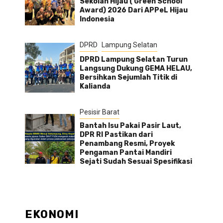
Sekolah Hijau ( Green School
Award) 2026 Dari APPeL Hijau
Indonesia
DPRD
Lampung Selatan
DPRD Lampung Selatan Turun
Langsung Dukung GEMA HELAU,
Bersihkan Sejumlah Titik di
Kalianda
Pesisir Barat
Bantah Isu Pakai Pasir Laut,
DPR RI Pastikan dari
Penambang Resmi, Proyek
Pengaman Pantai Mandiri
Sejati Sudah Sesuai Spesifikasi
EKONOMI