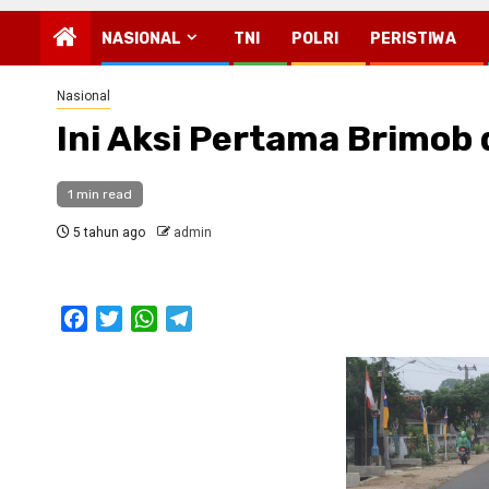
NASIONAL
TNI
POLRI
PERISTIWA
Nasional
Ini Aksi Pertama Brimob
1 min read
5 tahun ago
admin
Facebook
Twitter
WhatsApp
Telegram