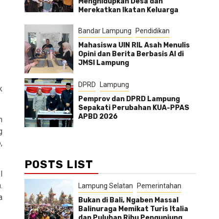
Menghidupkan Desa dan
Merekatkan Ikatan Keluarga
Bandar Lampung
Pendidikan
Mahasiswa UIN RIL Asah Menulis
Opini dan Berita Berbasis AI di
JMSI Lampung
DPRD
Lampung
k
Pemprov dan DPRD Lampung
Sepakati Perubahan KUA-PPAS
APBD 2026
n
g
,
POSTS LIST
l
.
Lampung Selatan
Pemerintahan
a
Bukan di Bali, Ngaben Massal
Balinuraga Memikat Turis Italia
dan Puluhan Ribu Pengunjung