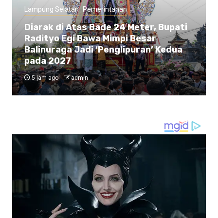
Lampung Selatan
Pemerintahan
Diarak di Atas Bade 24 Meter, Bupati
Radityo Egi Bawa Mimpi Besar
Balinuraga Jadi ‘Penglipuran’ Kedua
pada 2027
5 jam ago
admin