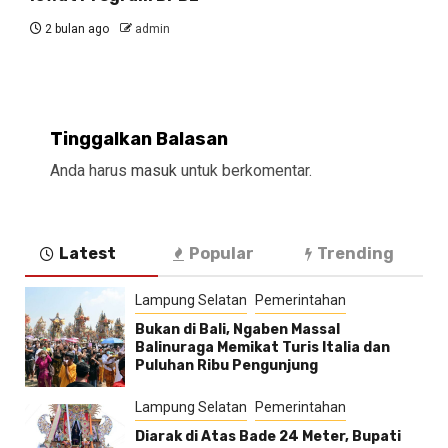
2 bulan ago
admin
Tinggalkan Balasan
Anda harus
masuk
untuk berkomentar.
Latest
Popular
Trending
Lampung Selatan
Pemerintahan
Bukan di Bali, Ngaben Massal
Balinuraga Memikat Turis Italia dan
Puluhan Ribu Pengunjung
Lampung Selatan
Pemerintahan
Diarak di Atas Bade 24 Meter, Bupati