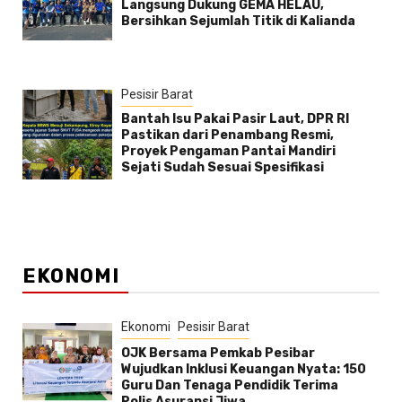
Langsung Dukung GEMA HELAU,
Bersihkan Sejumlah Titik di Kalianda
Pesisir Barat
Bantah Isu Pakai Pasir Laut, DPR RI
Pastikan dari Penambang Resmi,
Proyek Pengaman Pantai Mandiri
Sejati Sudah Sesuai Spesifikasi
EKONOMI
Ekonomi
Pesisir Barat
OJK Bersama Pemkab Pesibar
Wujudkan Inklusi Keuangan Nyata: 150
Guru Dan Tenaga Pendidik Terima
Polis Asuransi Jiwa