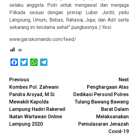
selaku anggota Polri untuk mengawal dan menjaga
Pilkada sesuai dengan prinsip Luber Jurdil, yaitu
Langsung, Umum, Bebas, Rahasia, Jujur, dan Adil serta
sekarang ini terutama sehat” pungkasnya. | Yesi
www.gariskomando.com/feed/
46
Facebook
Twitter
WhatsApp
Telegram
Post
Previous
Next
Kombes Pol. Zahwani
Penghargaan Atas
navigation
Pandra Arsyad, M.Si
Dedikasi Personil Polres
Mewakili Kapolda
Tulang Bawang Bawang
Lampung Hadiri Rakerwil
Barat Dalam
Ikatan Wartawan Online
Melaksanakan
Lampung 2020
Pemulasaran Jenazah
Covid-19