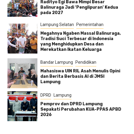
Radityo Egi Bawa Mimpi Besar
Balinuraga Jadi ‘Penglipuran’ Kedua
pada 2027
Lampung Selatan
Pemerintahan
Megahnya Ngaben Massal Balinuraga,
Tradisi Suci Terbesar di Indonesia
yang Menghidupkan Desa dan
Merekatkan Ikatan Keluarga
Bandar Lampung
Pendidikan
Mahasiswa UIN RIL Asah Menulis Opini
dan Berita Berbasis AI di JMSI
Lampung
DPRD
Lampung
Pemprov dan DPRD Lampung
Sepakati Perubahan KUA-PPAS APBD
2026