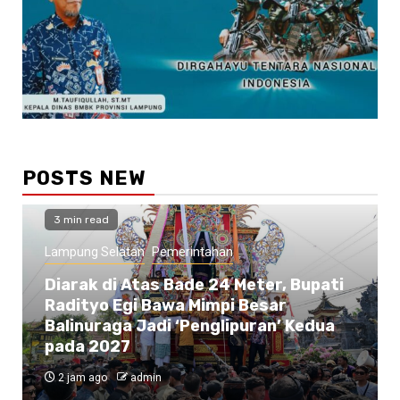
POSTS NEW
3 min read
Lampung Selatan
Pemerintahan
Diarak di Atas Bade 24 Meter, Bupati
Radityo Egi Bawa Mimpi Besar
Balinuraga Jadi ‘Penglipuran’ Kedua
pada 2027
2 jam ago
admin