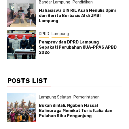
Bandar Lampung
Pendidikan
Mahasiswa UIN RIL Asah Menulis Opini
dan Berita Berbasis AI di JMSI
Lampung
DPRD
Lampung
Pemprov dan DPRD Lampung
Sepakati Perubahan KUA-PPAS APBD
2026
POSTS LIST
Lampung Selatan
Pemerintahan
Bukan di Bali, Ngaben Massal
Balinuraga Memikat Turis Italia dan
Puluhan Ribu Pengunjung