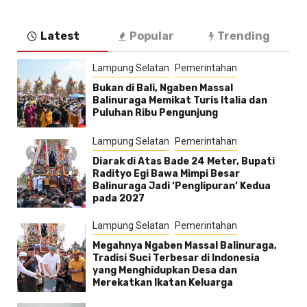
Latest
Popular
Trending
Lampung Selatan
Pemerintahan
Bukan di Bali, Ngaben Massal
Balinuraga Memikat Turis Italia dan
Puluhan Ribu Pengunjung
Lampung Selatan
Pemerintahan
Diarak di Atas Bade 24 Meter, Bupati
Radityo Egi Bawa Mimpi Besar
Balinuraga Jadi ‘Penglipuran’ Kedua
pada 2027
Lampung Selatan
Pemerintahan
Megahnya Ngaben Massal Balinuraga,
Tradisi Suci Terbesar di Indonesia
yang Menghidupkan Desa dan
Merekatkan Ikatan Keluarga