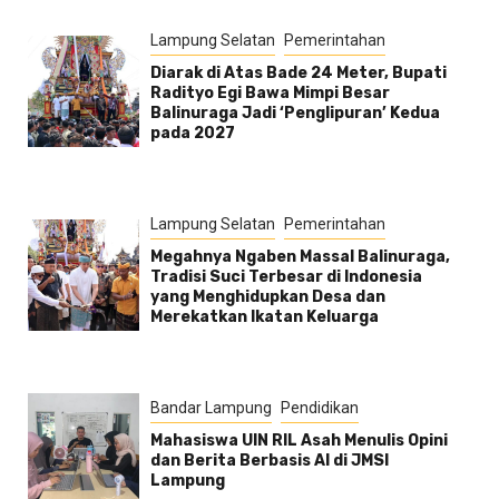
Lampung Selatan
Pemerintahan
Diarak di Atas Bade 24 Meter, Bupati
Radityo Egi Bawa Mimpi Besar
Balinuraga Jadi ‘Penglipuran’ Kedua
pada 2027
Lampung Selatan
Pemerintahan
Megahnya Ngaben Massal Balinuraga,
Tradisi Suci Terbesar di Indonesia
yang Menghidupkan Desa dan
Merekatkan Ikatan Keluarga
Bandar Lampung
Pendidikan
Mahasiswa UIN RIL Asah Menulis Opini
dan Berita Berbasis AI di JMSI
Lampung