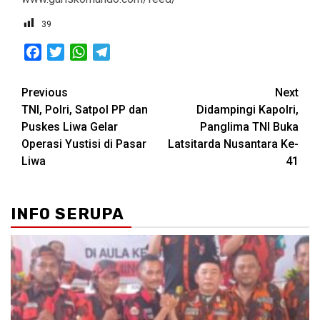
39
Facebook
Twitter
WhatsApp
Telegram
Post
Previous
Next
TNI, Polri, Satpol PP dan
Didampingi Kapolri,
navigation
Puskes Liwa Gelar
Panglima TNI Buka
Operasi Yustisi di Pasar
Latsitarda Nusantara Ke-
Liwa
41
INFO SERUPA