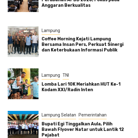
Anggaran Berkualitas
Lampung
Coffee Morning Kejati Lampung
Bersama Insan Pers, Perkuat Sinergi
dan Keterbukaan Informasi Publik
Lampung
TNI
Lomba Lari 10K Meriahkan HUT Ke-1
Kodam XXI/Radin Inten
Lampung Selatan
Pemerintahan
Bupati Egi Tinggalkan Aula, Pilih
Bawah Flyover Natar untuk Lantik 12
Pejabat