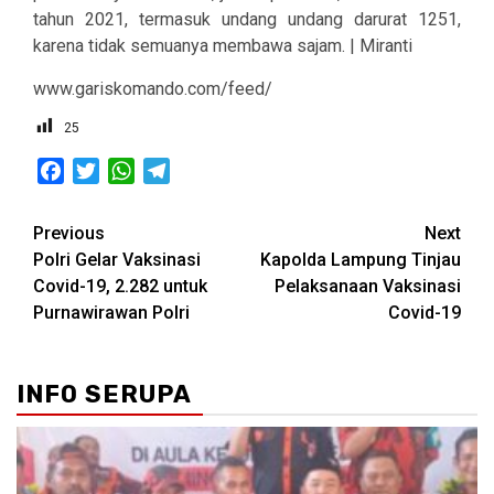
tahun 2021, termasuk undang undang darurat 1251,
karena tidak semuanya membawa sajam. | Miranti
www.gariskomando.com/feed/
25
Facebook
Twitter
WhatsApp
Telegram
Post
Previous
Next
Polri Gelar Vaksinasi
Kapolda Lampung Tinjau
navigation
Covid-19, 2.282 untuk
Pelaksanaan Vaksinasi
Purnawirawan Polri
Covid-19
INFO SERUPA