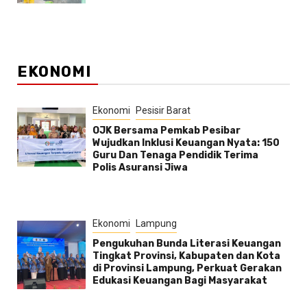
EKONOMI
Ekonomi
Pesisir Barat
OJK Bersama Pemkab Pesibar
Wujudkan Inklusi Keuangan Nyata: 150
Guru Dan Tenaga Pendidik Terima
Polis Asuransi Jiwa
Ekonomi
Lampung
Pengukuhan Bunda Literasi Keuangan
Tingkat Provinsi, Kabupaten dan Kota
di Provinsi Lampung, Perkuat Gerakan
Edukasi Keuangan Bagi Masyarakat