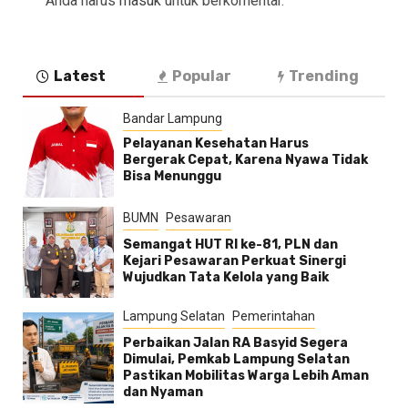
Anda harus
masuk
untuk berkomentar.
Latest
Popular
Trending
Bandar Lampung
Pelayanan Kesehatan Harus
Bergerak Cepat, Karena Nyawa Tidak
Bisa Menunggu
BUMN
Pesawaran
Semangat HUT RI ke-81, PLN dan
Kejari Pesawaran Perkuat Sinergi
Wujudkan Tata Kelola yang Baik
Lampung Selatan
Pemerintahan
Perbaikan Jalan RA Basyid Segera
Dimulai, Pemkab Lampung Selatan
Pastikan Mobilitas Warga Lebih Aman
dan Nyaman