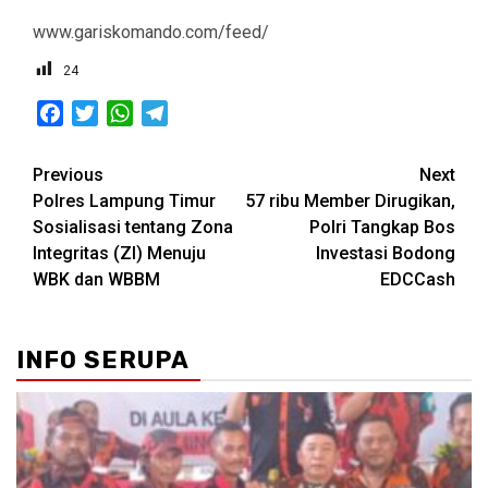
www.gariskomando.com/feed/
24
Facebook
Twitter
WhatsApp
Telegram
Post
Previous
Next
Polres Lampung Timur
57 ribu Member Dirugikan,
navigation
Sosialisasi tentang Zona
Polri Tangkap Bos
Integritas (ZI) Menuju
Investasi Bodong
WBK dan WBBM
EDCCash
INFO SERUPA