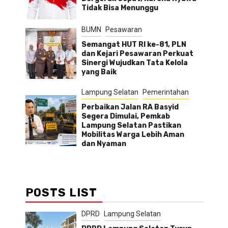
Tidak Bisa Menunggu
BUMN
Pesawaran
Semangat HUT RI ke-81, PLN
dan Kejari Pesawaran Perkuat
Sinergi Wujudkan Tata Kelola
yang Baik
Lampung Selatan
Pemerintahan
Perbaikan Jalan RA Basyid
Segera Dimulai, Pemkab
Lampung Selatan Pastikan
Mobilitas Warga Lebih Aman
dan Nyaman
.
POSTS LIST
DPRD
Lampung Selatan