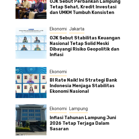
OJK Sebut Perbankan Lampung
Tetap Sehat, Kredit Investasi
dan UMKM Tumbuh Konsisten
Ekonomi
Jakarta
OJK Sebut Stabilitas Keuangan
Nasional Tetap Solid Meski
Dibayangi Risiko Geopolitik dan
Inflasi
Ekonomi
BI Rate Naik! Ini Strategi Bank
Indonesia Menjaga Stabilitas
Ekonomi Nasional
Ekonomi
Lampung
Inflasi Tahunan Lampung Juni
2026 Tetap Terjaga Dalam
Sasaran