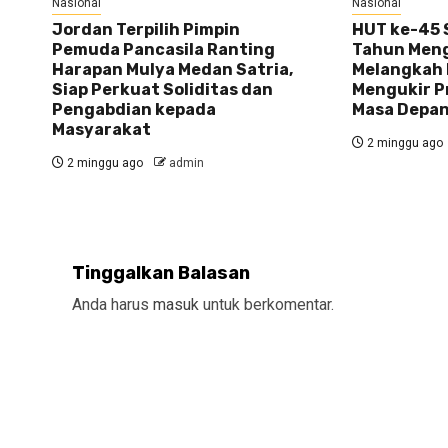
Nasional
Nasional
Jordan Terpilih Pimpin
HUT ke-45 S
Pemuda Pancasila Ranting
Tahun Meng
Harapan Mulya Medan Satria,
Melangkah 
Siap Perkuat Soliditas dan
Mengukir P
Pengabdian kepada
Masa Depa
Masyarakat
2 minggu ago
2 minggu ago
admin
Tinggalkan Balasan
Anda harus
masuk
untuk berkomentar.