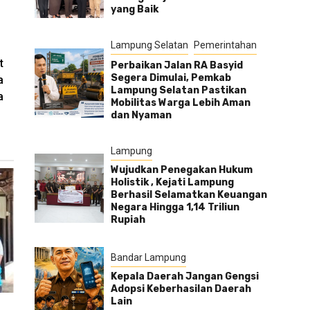
yang Baik
Lampung Selatan
Pemerintahan
t
Perbaikan Jalan RA Basyid
Segera Dimulai, Pemkab
a
Lampung Selatan Pastikan
a
Mobilitas Warga Lebih Aman
dan Nyaman
Lampung
Wujudkan Penegakan Hukum
Holistik , Kejati Lampung
Berhasil Selamatkan Keuangan
Negara Hingga 1,14 Triliun
Rupiah
Bandar Lampung
Kepala Daerah Jangan Gengsi
Adopsi Keberhasilan Daerah
Lain