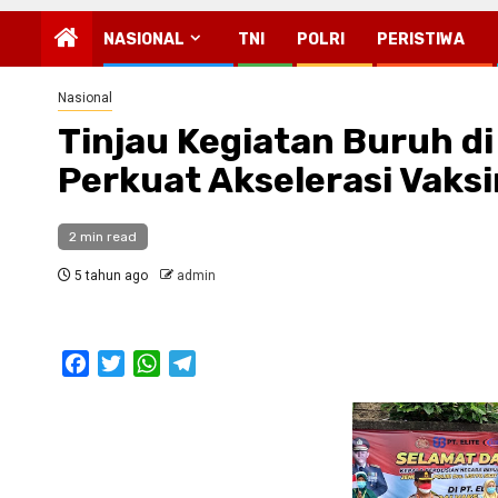
NASIONAL
TNI
POLRI
PERISTIWA
Nasional
Tinjau Kegiatan Buruh di
Perkuat Akselerasi Vaksi
2 min read
5 tahun ago
admin
Facebook
Twitter
WhatsApp
Telegram