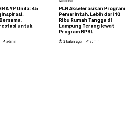
Nasional
MA YP Unila: 45
PLN Akselerasikan Program
inspirasi,
Pemerintah, Lebih dari 10
Bersama,
Ribu Rumah Tangga di
restasi untuk
Lampung Terang lewat
n
Program BPBL
admin
2 bulan ago
admin