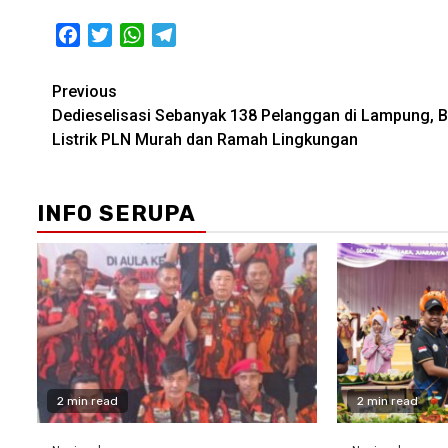
Facebook
Twitter
WhatsApp
Telegram
Post
Previous
Dedieselisasi Sebanyak 138 Pelanggan di Lampung, B
navigation
Listrik PLN Murah dan Ramah Lingkungan
INFO SERUPA
2 min read
2 min read