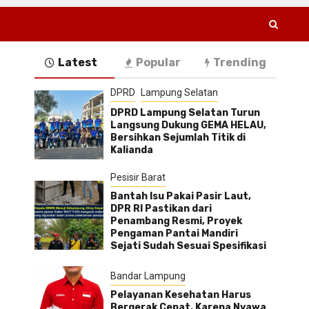
Latest
Popular
Trending
DPRD
Lampung Selatan
DPRD Lampung Selatan Turun
Langsung Dukung GEMA HELAU,
Bersihkan Sejumlah Titik di
Kalianda
Pesisir Barat
Bantah Isu Pakai Pasir Laut,
DPR RI Pastikan dari
Penambang Resmi, Proyek
Pengaman Pantai Mandiri
Sejati Sudah Sesuai Spesifikasi
Bandar Lampung
Pelayanan Kesehatan Harus
Bergerak Cepat, Karena Nyawa