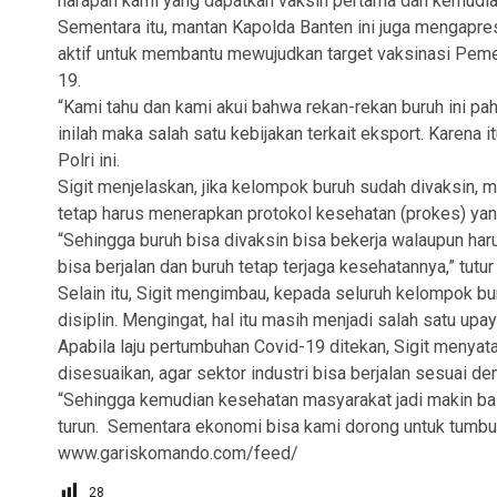
harapan kami yang dapatkan vaksin pertama dan kemudian 
Sementara itu, mantan Kapolda Banten ini juga mengapre
aktif untuk membantu mewujudkan target vaksinasi Peme
19.
“Kami tahu dan kami akui bahwa rekan-rekan buruh ini p
inilah maka salah satu kebijakan terkait eksport. Karena
Polri ini.
Sigit menjelaskan, jika kelompok buruh sudah divaksin, m
tetap harus menerapkan protokol kesehatan (prokes) yan
“Sehingga buruh bisa divaksin bisa bekerja walaupun ha
bisa berjalan dan buruh tetap terjaga kesehatannya,” tutur 
Selain itu, Sigit mengimbau, kepada seluruh kelompok b
disiplin. Mengingat, hal itu masih menjadi salah satu up
Apabila laju pertumbuhan Covid-19 ditekan, Sigit menya
disesuaikan, agar sektor industri bisa berjalan sesuai d
“Sehingga kemudian kesehatan masyarakat jadi makin bai
turun. Sementara ekonomi bisa kami dorong untuk tumbuh m
www.gariskomando.com/feed/
28