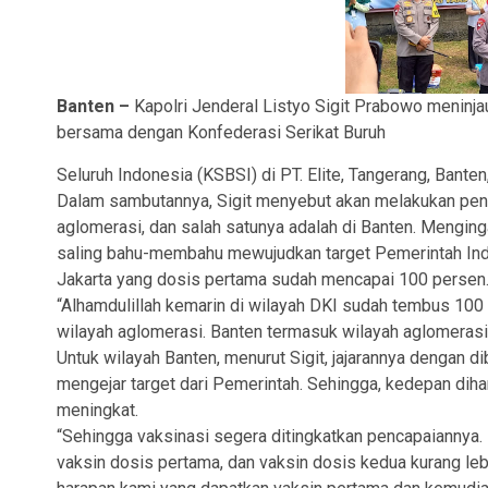
Banten –
Kapolri Jenderal Listyo Sigit Prabowo meninja
bersama dengan Konfederasi Serikat Buruh
Seluruh Indonesia (KSBSI) di PT. Elite, Tangerang, Bante
Dalam sambutannya, Sigit menyebut akan melakukan pengu
aglomerasi, dan salah satunya adalah di Banten. Menginga
saling bahu-membahu mewujudkan target Pemerintah Indone
Jakarta yang dosis pertama sudah mencapai 100 persen
“Alhamdulillah kemarin di wilayah DKI sudah tembus 100 p
wilayah aglomerasi. Banten termasuk wilayah aglomeras
Untuk wilayah Banten, menurut Sigit, jajarannya dengan 
mengejar target dari Pemerintah. Sehingga, kedepan dih
meningkat.
“Sehingga vaksinasi segera ditingkatkan pencapaiannya. 
vaksin dosis pertama, dan vaksin dosis kedua kurang leb