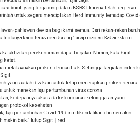
kedua bisa makin bertambah,” ujar Sigit.
siasi buruh yang tergabung dalam KSBSI, karena telah berperan
rintah untuk segera menciptakan Herd Immunity terhadap Covid
ahlawan-pahlawan devisa bagi kami semua. Dari rekan-rekan buruh
 itu tentunya kami terus mendorong,” ucap mantan Kabareskrim
aka aktivitas perekonomian dapat berjalan. Namun, kata Sigit,
g ketat.
rus melaksanakan prokes dengan baik. Sehingga kegiatan industri
Sigit.
uruh yang sudah divaksin untuk tetap menerapkan prokes secara
aya untuk menekan laju pertumbuhan virus corona.
takan, kedepannya akan ada kelonggaran-kelonggaran yang
engan protokol kesehatan.
k, laju pertumbuhan Covid-19 bisa dikendalikan dan semakin
akin baik,” tutup Sigit. | red