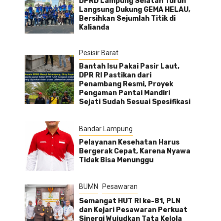
DPRD Lampung Selatan Turun
Langsung Dukung GEMA HELAU,
Bersihkan Sejumlah Titik di
-
Kalianda
Pesisir Barat
Bantah Isu Pakai Pasir Laut,
DPR RI Pastikan dari
Penambang Resmi, Proyek
Pengaman Pantai Mandiri
Sejati Sudah Sesuai Spesifikasi
Bandar Lampung
Pelayanan Kesehatan Harus
Bergerak Cepat, Karena Nyawa
Tidak Bisa Menunggu
BUMN
Pesawaran
Semangat HUT RI ke-81, PLN
dan Kejari Pesawaran Perkuat
Sinergi Wujudkan Tata Kelola