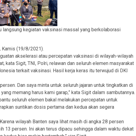
u langsung kegiatan vaksinasi massal yang berkolaborasi
n, Kamis (19/8/2021).
atan akselerasi atau percepatan vaksinasi di wilayah-wilayah
t, kata Sigit, TNI, Polri, relawan dan seluruh elemen masyarakat
sia terkait vaksinasi. Hasil kerja keras itu terwujud di DKI
.
ersen. Dan saya minta untuk seluruh jajaran untuk tingkatkan di
i yang memang harus kami garap,” kata Sigit dalam sambutannya
dibantu seluruh elemen bakal melakukan percepatan untuk
arapkan suntikan dosis pertama dan kedua akan segera
Karena wilayah Banten saya lihat masih di angka 28 persen
ih 13 persen. Ini akan terus dipacu sehingga dalam waktu dekat