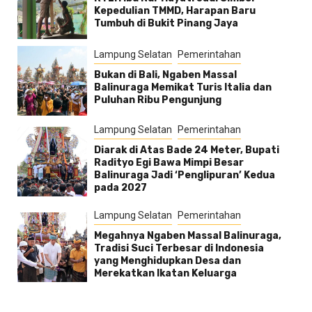
Kepedulian TMMD, Harapan Baru
Tumbuh di Bukit Pinang Jaya
Lampung Selatan
Pemerintahan
Bukan di Bali, Ngaben Massal
Balinuraga Memikat Turis Italia dan
Puluhan Ribu Pengunjung
Lampung Selatan
Pemerintahan
Diarak di Atas Bade 24 Meter, Bupati
Radityo Egi Bawa Mimpi Besar
Balinuraga Jadi ‘Penglipuran’ Kedua
pada 2027
Lampung Selatan
Pemerintahan
Megahnya Ngaben Massal Balinuraga,
Tradisi Suci Terbesar di Indonesia
yang Menghidupkan Desa dan
Merekatkan Ikatan Keluarga