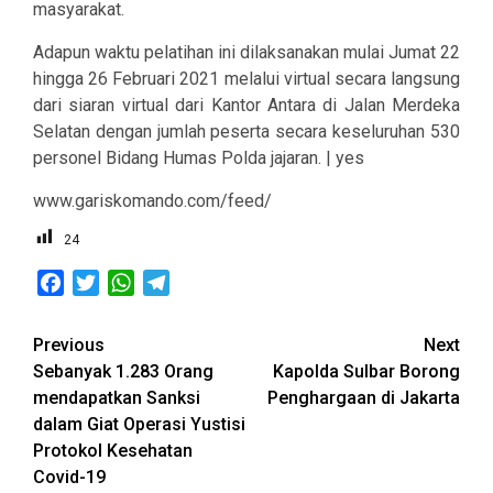
masyarakat.
Adapun waktu pelatihan ini dilaksanakan mulai Jumat 22
hingga 26 Februari 2021 melalui virtual secara langsung
dari siaran virtual dari Kantor Antara di Jalan Merdeka
Selatan dengan jumlah peserta secara keseluruhan 530
personel Bidang Humas Polda jajaran. | yes
www.gariskomando.com/feed/
24
Facebook
Twitter
WhatsApp
Telegram
Post
Previous
Next
Sebanyak 1.283 Orang
Kapolda Sulbar Borong
navigation
mendapatkan Sanksi
Penghargaan di Jakarta
dalam Giat Operasi Yustisi
Protokol Kesehatan
Covid-19