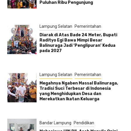
Puluhan Ribu Pengunjung
Lampung Selatan
Pemerintahan
Diarak di Atas Bade 24 Meter, Bupati
Radityo Egi Bawa Mimpi Besar
Balinuraga Jadi ‘Penglipuran’ Kedua
pada 2027
Lampung Selatan
Pemerintahan
Megahnya Ngaben Massal Balinuraga,
Tradisi Suci Terbesar di Indonesia
yang Menghidupkan Desa dan
Merekatkan Ikatan Keluarga
Bandar Lampung
Pendidikan