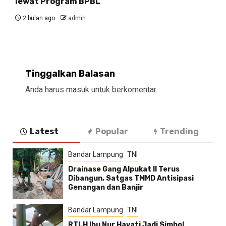
lewat Program BPBL
2 bulan ago
admin
Tinggalkan Balasan
Anda harus
masuk
untuk berkomentar.
Latest
Popular
Trending
Bandar Lampung
TNI
Drainase Gang Alpukat II Terus
Dibangun, Satgas TMMD Antisipasi
Genangan dan Banjir
Bandar Lampung
TNI
RTLH Ibu Nur Hayati Jadi Simbol