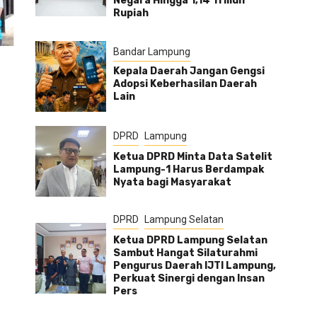
Negara Hingga 1,14 Triliun
Rupiah
Bandar Lampung
Kepala Daerah Jangan Gengsi
Adopsi Keberhasilan Daerah
Lain
DPRD
Lampung
Ketua DPRD Minta Data Satelit
Lampung-1 Harus Berdampak
Nyata bagi Masyarakat
DPRD
Lampung Selatan
Ketua DPRD Lampung Selatan
Sambut Hangat Silaturahmi
Pengurus Daerah IJTI Lampung,
Perkuat Sinergi dengan Insan
Pers