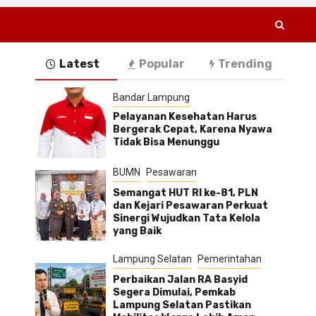
Latest
Popular
Trending
Bandar Lampung
Pelayanan Kesehatan Harus
Bergerak Cepat, Karena Nyawa
Tidak Bisa Menunggu
BUMN
Pesawaran
Semangat HUT RI ke-81, PLN
dan Kejari Pesawaran Perkuat
Sinergi Wujudkan Tata Kelola
yang Baik
Lampung Selatan
Pemerintahan
Perbaikan Jalan RA Basyid
Segera Dimulai, Pemkab
Lampung Selatan Pastikan