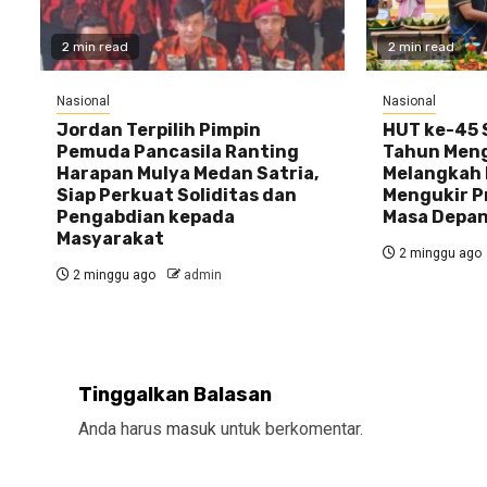
2 min read
2 min read
Nasional
Nasional
Jordan Terpilih Pimpin
HUT ke-45 S
Pemuda Pancasila Ranting
Tahun Meng
Harapan Mulya Medan Satria,
Melangkah 
Siap Perkuat Soliditas dan
Mengukir P
Pengabdian kepada
Masa Depa
Masyarakat
2 minggu ago
2 minggu ago
admin
Tinggalkan Balasan
Anda harus
masuk
untuk berkomentar.