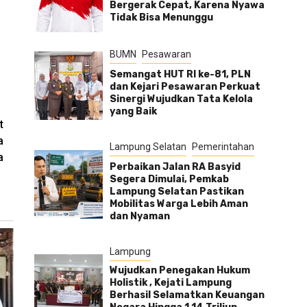
Bergerak Cepat, Karena Nyawa
Tidak Bisa Menunggu
BUMN
Pesawaran
Semangat HUT RI ke-81, PLN
dan Kejari Pesawaran Perkuat
Sinergi Wujudkan Tata Kelola
yang Baik
t
a
Lampung Selatan
Pemerintahan
a
Perbaikan Jalan RA Basyid
Segera Dimulai, Pemkab
Lampung Selatan Pastikan
Mobilitas Warga Lebih Aman
dan Nyaman
Lampung
Wujudkan Penegakan Hukum
Holistik , Kejati Lampung
Berhasil Selamatkan Keuangan