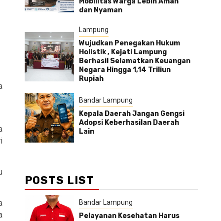
Mobilitas Warga Lebih Aman
dan Nyaman
Lampung
Wujudkan Penegakan Hukum
Holistik , Kejati Lampung
Berhasil Selamatkan Keuangan
Negara Hingga 1,14 Triliun
Rupiah
a
Bandar Lampung
Kepala Daerah Jangan Gengsi
Adopsi Keberhasilan Daerah
a
Lain
i
u
POSTS LIST
Bandar Lampung
a
a
Pelayanan Kesehatan Harus