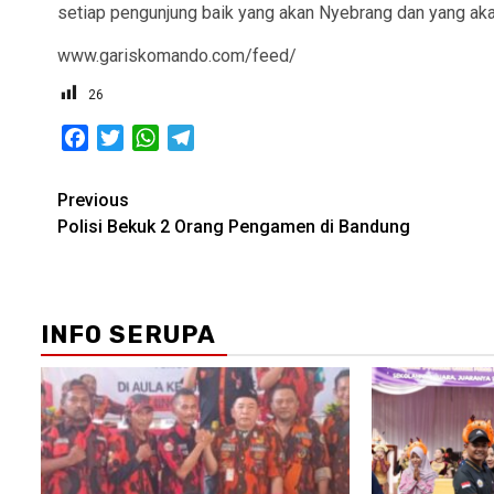
setiap pengunjung baik yang akan Nyebrang dan yang akan
www.gariskomando.com/feed/
26
Facebook
Twitter
WhatsApp
Telegram
Post
Previous
Polisi Bekuk 2 Orang Pengamen di Bandung
navigation
INFO SERUPA