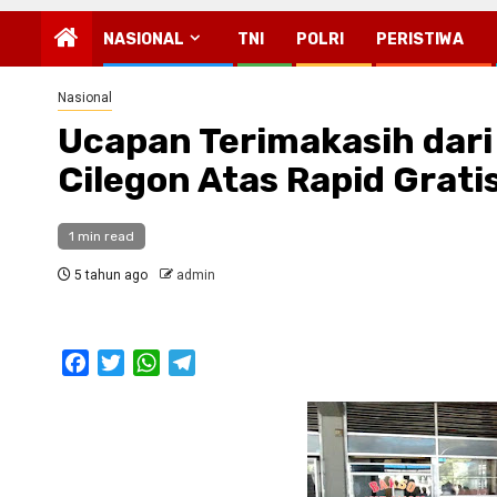
NASIONAL
TNI
POLRI
PERISTIWA
Nasional
Ucapan Terimakasih dari
Cilegon Atas Rapid Grati
1 min read
5 tahun ago
admin
Facebook
Twitter
WhatsApp
Telegram