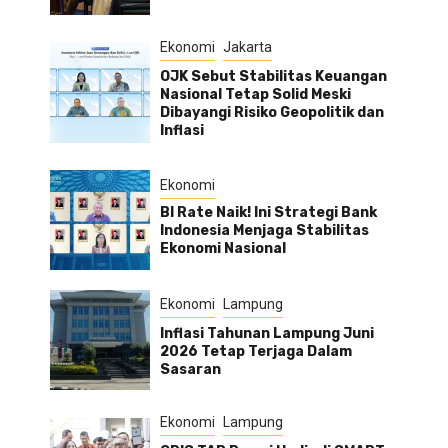
Ekonomi
Jakarta
OJK Sebut Stabilitas Keuangan
Nasional Tetap Solid Meski
Dibayangi Risiko Geopolitik dan
Inflasi
Ekonomi
BI Rate Naik! Ini Strategi Bank
Indonesia Menjaga Stabilitas
Ekonomi Nasional
Ekonomi
Lampung
Inflasi Tahunan Lampung Juni
2026 Tetap Terjaga Dalam
Sasaran
Ekonomi
Lampung