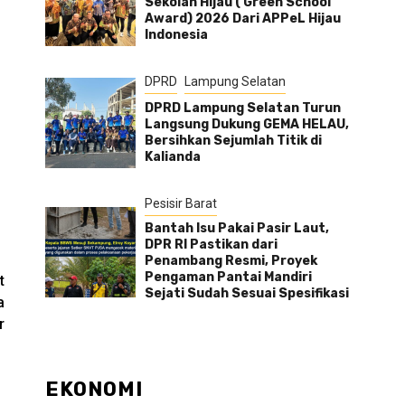
Sekolah Hijau ( Green School
Award) 2026 Dari APPeL Hijau
Indonesia
DPRD
Lampung Selatan
DPRD Lampung Selatan Turun
Langsung Dukung GEMA HELAU,
Bersihkan Sejumlah Titik di
Kalianda
Pesisir Barat
Bantah Isu Pakai Pasir Laut,
DPR RI Pastikan dari
Penambang Resmi, Proyek
Pengaman Pantai Mandiri
t
Sejati Sudah Sesuai Spesifikasi
a
r
EKONOMI