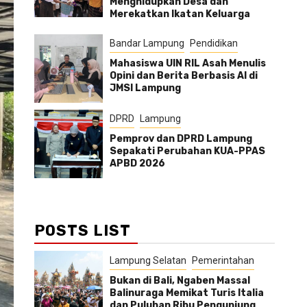
Menghidupkan Desa dan
Merekatkan Ikatan Keluarga
Bandar Lampung
Pendidikan
Mahasiswa UIN RIL Asah Menulis
Opini dan Berita Berbasis AI di
JMSI Lampung
DPRD
Lampung
Pemprov dan DPRD Lampung
Sepakati Perubahan KUA-PPAS
APBD 2026
POSTS LIST
Lampung Selatan
Pemerintahan
Bukan di Bali, Ngaben Massal
Balinuraga Memikat Turis Italia
dan Puluhan Ribu Pengunjung