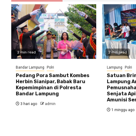
2 min read
2 min read
Bandar Lampung
Polri
Lampung
Polri
Pedang Pora Sambut Kombes
Satuan Bri
Herbin Sianipar, Babak Baru
Lampung A
Kepemimpinan di Polresta
Pemusnaha
Bandar Lampung
Senjata Api
Amunisi Se
3 hari ago
admin
1 minggu ago