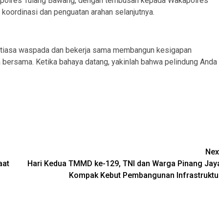
 Kapolres Tulang Bawang, dengan tembusan kepada Wakapolres
koordinasi dan penguatan arahan selanjutnya.
ntiasa waspada dan bekerja sama membangun kesigapan
 bersama. Ketika bahaya datang, yakinlah bahwa pelindung Anda
Nex
aat
Hari Kedua TMMD ke-129, TNI dan Warga Pinang Jay
Kompak Kebut Pembangunan Infrastruktu