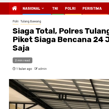
NASIONAL
TNI
POLRI
PERISTIWA
Polri
Tulang Bawang
Siaga Total, Polres Tula
Piket Siaga Bencana 24 
Saja
2 min read
1 bulan ago
admin