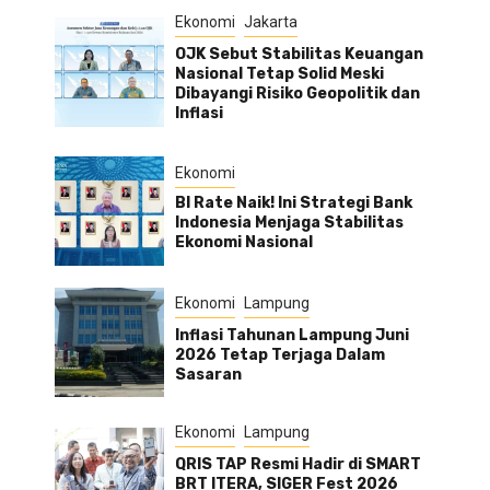
Ekonomi
Jakarta
OJK Sebut Stabilitas Keuangan
Nasional Tetap Solid Meski
Dibayangi Risiko Geopolitik dan
Inflasi
Ekonomi
BI Rate Naik! Ini Strategi Bank
Indonesia Menjaga Stabilitas
Ekonomi Nasional
Ekonomi
Lampung
Inflasi Tahunan Lampung Juni
2026 Tetap Terjaga Dalam
Sasaran
Ekonomi
Lampung
QRIS TAP Resmi Hadir di SMART
BRT ITERA, SIGER Fest 2026