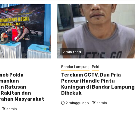
2 min read
Bandar Lampung
Polri
mob Polda
Terekam CCTV, Dua Pria
mankan
Pencuri Handle Pintu
n Ratusan
Kuningan di Bandar Lampung
 Rakitan dan
Dibekuk
rahan Masyarakat
2 minggu ago
admin
admin