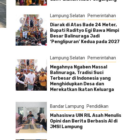
Lampung Selatan
Pemerintahan
Diarak di Atas Bade 24 Meter,
Bupati Radityo Egi Bawa Mimpi
Besar Balinuraga Jadi
‘Penglipuran’ Kedua pada 2027
Lampung Selatan
Pemerintahan
Megahnya Ngaben Massal
Balinuraga, Tradisi Suci
Terbesar di Indonesia yang
Menghidupkan Desa dan
Merekatkan Ikatan Keluarga
Bandar Lampung
Pendidikan
Mahasiswa UIN RIL Asah Menulis
Opini dan Berita Berbasis AI di
JMSI Lampung