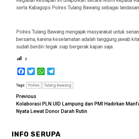
Kegiatan kesiapan ini dilaporkan secara resmi kepada
serta Kabagops Polres Tulang Bawang sebagai landasan 
Polres Tulang Bawang mengajak masyarakat untuk sena
bersama, karena keselamatan adalah tanggung jawab kita
sudah berdiri tegak siap bergerak kapan saja.
9
Facebook
Twitter
WhatsApp
Telegram
Polres
Tulang Bawang
Tags:
Post
Previous
Kolaborasi PLN UID Lampung dan PMI Hadirkan Manf
navigation
Nyata Lewat Donor Darah Rutin
INFO SERUPA